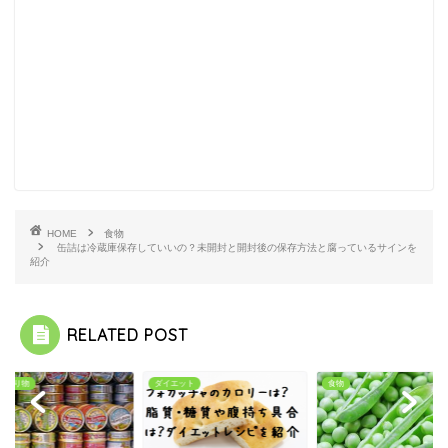
HOME
食物
缶詰は冷蔵庫保存していいの？未開封と開封後の保存方法と腐っているサインを
紹介
RELATED POST
・乗り物
ダイエット
食物