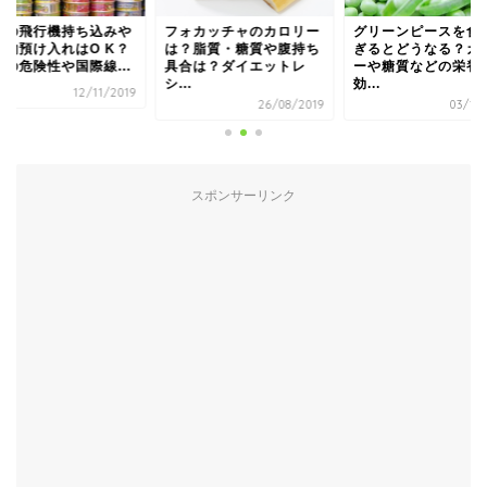
詰の飛行機持ち込みや
フォカッチャのカロリー
グリーンピースを食
荷物預け入れはO K？
は？脂質・糖質や腹持ち
ぎるとどうなる？カ
裂の危険性や国際線...
具合は？ダイエットレ
ーや糖質などの栄養
シ...
効...
12/11/2019
26/08/2019
03/11/
スポンサーリンク