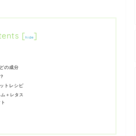
tents
[
]
hide
どの成分
？
ットレシピ
ハム＋レタス
マト