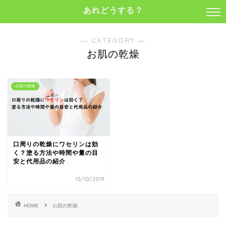
あれどうする？
― CATEGORY ―
お肌の乾燥
お肌の乾燥
口周りの乾燥にワセリンは効
く？塗る方法や時間や量の目
安と代用品の紹介
10/10/2019
HOME
お肌の乾燥